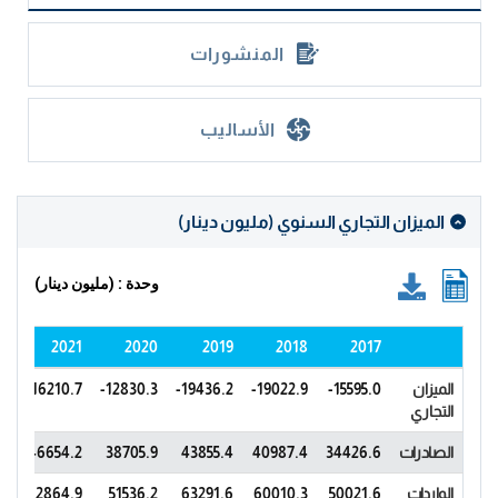
المنشورات
الأساليب
الميزان التجاري السنوي (مليون دينار)
وحدة : (مليون دينار)
22
2021
2020
2019
2018
2017
الميزان
-15595.0
-19022.9
-19436.2
-12830.3
-16210.7
.4
التجاري
الصادرات
34426.6
40987.4
43855.4
38705.9
46654.2
.5
الواردات
50021.6
60010.3
63291.6
51536.2
62864.9
9