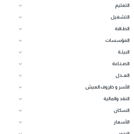
التعليم
التشغيل
الطـاقة
المؤسسات
البيئـة
الصـنـاعة
العــدل
الأسر و ظروف العيش
النقد والمالية
السكان
الأسعار
الاجور