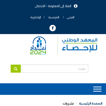
تجاوز
النفاذ إلى المعلومة
الاتصال
إلى
menu
المحتوى
header
الرئيسي
العربي
الفرنسية
الإنجليزية
Main
navigation
الصفحة الرئيسية
نشريات