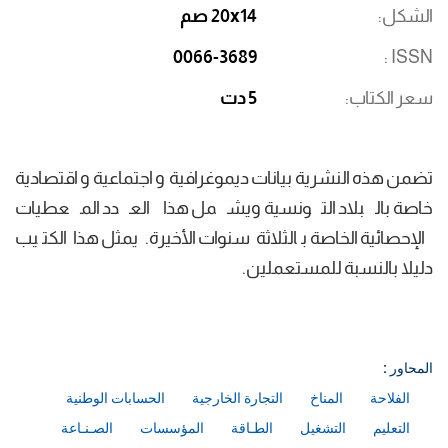
الشكل
20x14 صم
0066-3689
ISSN
سعر الكتاب
5 دت
تضمن هذه النشرية بيانات ديموغرافية و اجتماعية و اقتصادية
خاصة بالبلاد التونسية ويشمل هذا العدد المعطيات
الإحصائية الخاصة بالثلاثة سنوات الأخيرة. يمثل هذا الكتيب
دليلا بالنسبة للمستعملين.
المحاور :
الفلاحة
المناخ
التجارة الخارجية
الحسابات الوطنية
التعليم
التشغيل
الطـاقة
المؤسسات
الصـنـاعة