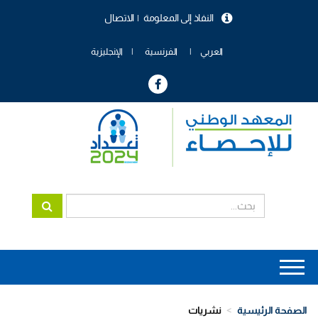
تجاوز
النفاذ إلى المعلومة
الاتصال
إلى
menu
المحتوى
header
الرئيسي
العربي
الفرنسية
الإنجليزية
Main
navigation
الصفحة الرئيسية
نشريات