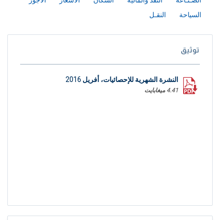
الصـنـاعة
النقد والمالية
السكان
الأسعار
الاجور
السياحة
النقـل
توثيق
النشرة الشهرية للإحصائيات، أفريل 2016
4.41 ميغابايت