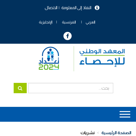
تجاوز
النفاذ إلى المعلومة
الاتصال
إلى
menu
المحتوى
header
الرئيسي
العربي
الفرنسية
الإنجليزية
Main
navigation
الصفحة الرئيسية
نشريات