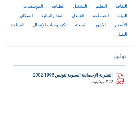
الثقافة
التعليم
التشغيل
الطـاقة
المؤسسات
البيئـة
الصـنـاعة
العــدل
النقد والمالية
السكان
الأسعار
الاجور
الصحة
تكنولوجيات الإتصال
السياحة
النقـل
توثيق
النشرية الإحصائية السنوية لتونس 1998-2002
5.12 ميغابايت