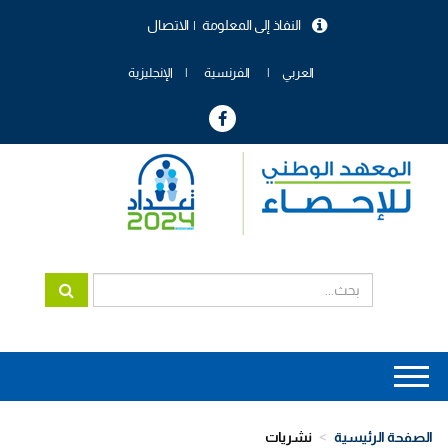
تجاوز
النفاذ إلى المعلومة
الاتصال
إلى
menu
المحتوى
header
الرئيسي
العربي
الفرنسية
الإنجليزية
Main
navigation
الصفحة الرئيسية
نشريات