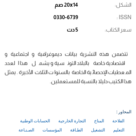
الشكل
20x14 صم
0330-6739
ISSN
سعر الكتاب
5 دت
تتضمن هذه النشرية بيانات ديموغرافية و اجتماعية و
اقتصادية خاصة بالبلاد التونسية و يشمل هذا العدد
المعطيات الإحصائية الخاصة بالسنوات الثلاث الأخيرة. يمثل
هذا الكتيب دليلا بالنسبة للمستعملين.
المحاور :
الفلاحة
المناخ
التجارة الخارجية
الحسابات الوطنية
التعليم
التشغيل
الطـاقة
المؤسسات
الصـنـاعة