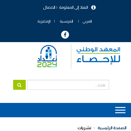
تجاوز
النفاذ إلى المعلومة
الاتصال
إلى
menu
المحتوى
header
الرئيسي
العربي
الفرنسية
الإنجليزية
Main
navigation
الصفحة الرئيسية
نشريات