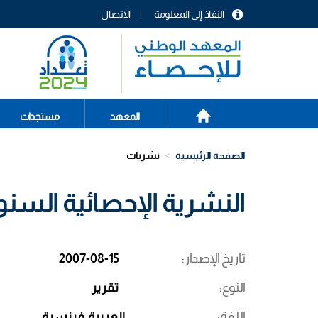
تجاوز
النفاذ إلى المعلومة
الاتصال
إلى
menu
المحتوى
header
الرئيسي
الصفحة
Main
المعهد
مستجدات
الرئيسية
navigation
الصفحة الرئيسية
نشريات
النشرية الإحصائية السنوية لتو
تاريخ الإصدار
2007-08-15
النوع
تقرير
اللغة
العربية
فرنسية