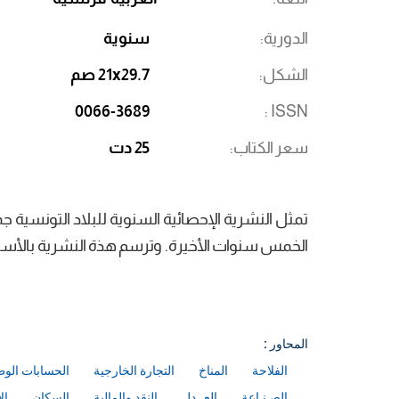
الدورية
سنوية
الشكل
21x29.7 صم
0066-3689
ISSN
سعر الكتاب
25 دت
تمثل النشرية الإحصائية السنوية للبلاد التونسية 
الخمس سنوات الأخيرة. وترسم هذة النشرية بالأساس ا
المحاور :
الفلاحة
المناخ
التجارة الخارجية
الحسابات الوط
الصـنـاعة
العــدل
النقد والمالية
السكان
ال