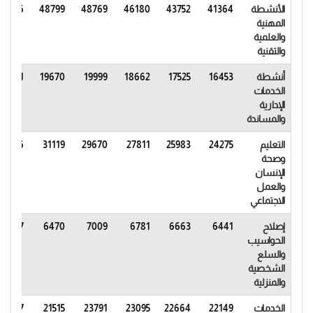
الأنشطة
41364
43752
46180
48769
48799
52816
المهنية
والعلمية
والتقنية
أنشطة
16453
17525
18662
19999
19670
21861
الخدمات
الإدارية
والمساندة
التعليم
24275
25983
27811
29670
31119
33996
وصحة
الإنسان
والعمل
الاجتماعي
إصلاح
6441
6663
6781
7009
6470
6717
الحواسيب
والسلع
الشخصية
والمنزلية
الخدمات
22149
22664
23095
23791
21515
22937