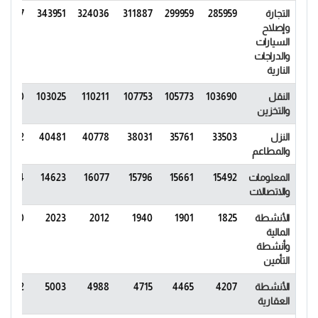
التجارة
285959
299959
311887
324036
343951
64727
وإصلاح
السيارات
والدراجات
النارية
النقل
103690
105773
107753
110211
103025
07360
والتخزين
النزل
33503
35761
38031
40778
40481
43832
والمطاعم
المعلومات
15492
15661
15796
16077
14623
15684
والاتصالات
الأنشطة
1825
1901
1940
2012
2023
2200
المالية
وأنشطة
التأمين
الأنشطة
4207
4465
4715
4988
5003
5332
العقارية