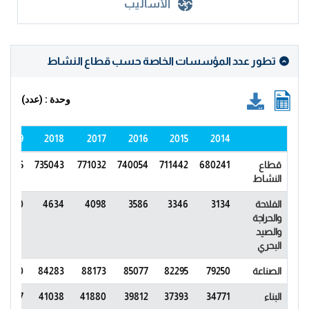
الأساليب
تطور عدد المؤسسات الخاصة حسب قطاع النشاط
وحدة : (عدد)
2019
2018
2017
2016
2015
2014
قطاع
680241
711442
740054
771032
735043
782115
النشاط
الفلاحة
3134
3346
3586
4098
4634
5310
والحراجة
والصيد
البحري
الصناعة
79250
82295
85077
88173
84283
89190
البناء
34771
37393
39812
41880
41038
43077