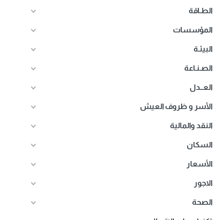
الطـاقة
المؤسسات
البيئـة
الصـنـاعة
العــدل
الأسر و ظروف العيش
النقد والمالية
السكان
الأسعار
الاجور
الصحة