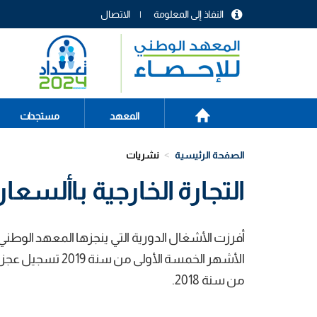
تجاوز
النفاذ إلى المعلومة
الاتصال
إلى
menu
المحتوى
header
الرئيسي
الصفحة
Main
المعهد
مستجدات
الرئيسية
navigation
الصفحة الرئيسية
نشريات
التجارة الخارجية باألسعار ال
أفرزت الأشغال الدورية التي ينجزها المعهد الوطني ل
من سنة 2018.