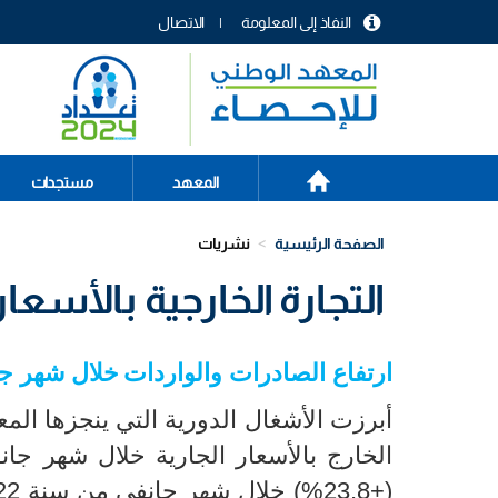
تجاوز
النفاذ إلى المعلومة
الاتصال
إلى
menu
المحتوى
header
الرئيسي
الصفحة
Main
المعهد
مستجدات
الرئيسية
navigation
الصفحة الرئيسية
نشريات
التجارة الخارجية بالأسعار ال
ارتفاع الصادرات والواردات
خلال شهر جانفي 2023 بن
أبرزت الأشغال الدورية التي ينجزها المع
الخارج بالأسعار الجارية خلال شهر جانفي من سنة 2023 ارت
%
(+23,8