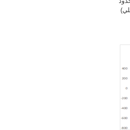
دود
لي)