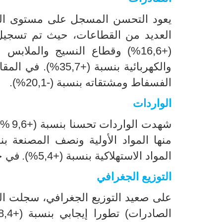
يعود التحسن المسجل على مستوى الصا
العديد من القطاعات، حيث تم تسجيل ا
+)
16,6
%
) وقطاع النسيج والملابس والج
والكهربائية بنسبة (+35,7
%
).
في المقا
الفسفاط ومشتقاته بنسبة (-20,1
%
).
الواردات
شهدت الواردات تحسنا بنسبة (+9,6
(%
المواد الاستهلاكية بنسبة (+5,4
%
).
في ح
التوزيع الجغرافي
على صعيد التوزيع الجغرافي، سجلت الصادر
الصادرات) تطورا إيجابي بنسبة (+28,4