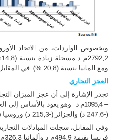
وبخصوص الواردات، من الاتحاد الأوروبي (
2792,2م د مسجلة زيادة بنسبة (14,8
%
ومع المانيا بنسبة (20,8
%
).
في المقابل 
العجز التجاري
تجدر الإشارة إلى أن عجز الميزان الت
–
1095,4
م
د
وهو يعود بالأساس إلى ال
(-
247,6
د) والجزائر
(-
215,3
د) وروسيا (
وفي المقابل، سجلت المبادلات التجارية 
فرنسا بقيمة
494,9
م د وألمانيا
326,3
م