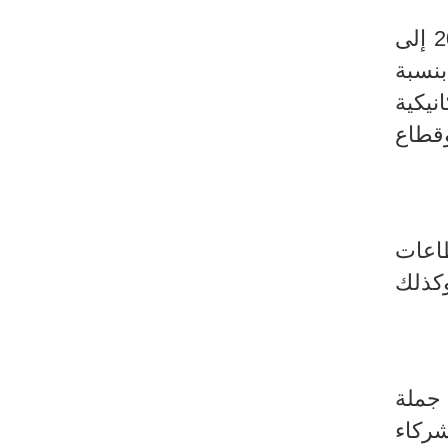
) خلال شهر جانفي من سنة 2023 إلى
بنسبة
نيكية
قطاع
اعات
ة (+14,3%) ومواد التجهيز بنسبة (+14,7%) وكذلك
جملة
ركاء