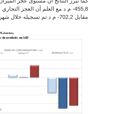
كما تبرز النتائج أن مستوى عجز الميز
455,8
- م د مع العلم أن العجز التجاري 
مقابل
702,2
- م د تم تسجيله خلال شهر جا