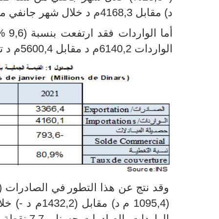
د) مقابل 4168,3م د خلال شهر جانفي من سنة 2022.
أما الواردات فقد ارتفعت بنسبة (9,6
%
الواردات 6140,2م د مقابل 5600,4م د تم تسجيلها خلال جانفي 2022.
وقد نتج عن هذا التطور
في الصادرات (21
(1095,4 م
الواردات بالصادرات حسنا بـ 7,7 نقطة مقارنة بجانفي2022 حيث بلغت