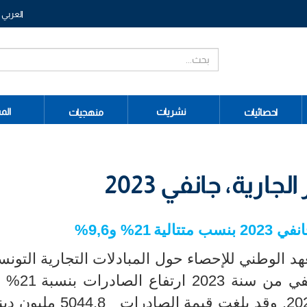
العربي
نشريات
الم
احصائيات
منهجيات
جارية، جانفي 2023
سب متتالية
21
%
و9,6
%
هد الوطني للإحصاء حول المبادلات التجارية التونس
فاع الصادرات بنسبة
21
%
) خلال شهر جانفي من سنة 2022. وقد بلغت قيمة الص