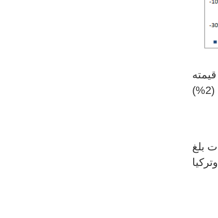
يمته
2
%
)
ت بلغ
وتركيا