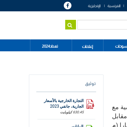
الفرنسية
الإنجليزية
سوحات
تعداد2024
إعلانات
توثيق
التجارة الخارجية بالأسعار
ية مع
الجارية، جانفي 2023
630.45 كيلوبايت
مقابل
ادرات 5044,8 مليون دينارا (م
البيانات