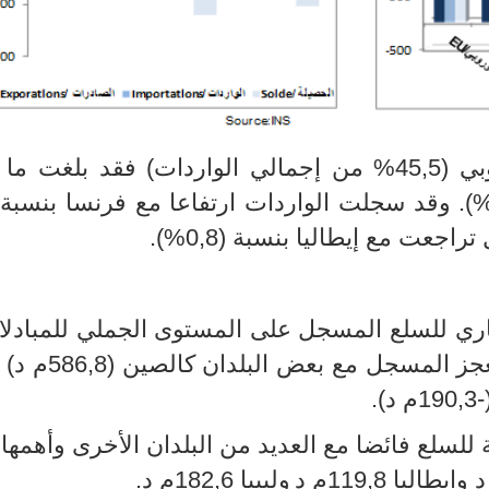
45,5
%
من إجمالي الواردات) فقد بلغت ما ق
). وقد سجلت الواردات ارتفاعا مع فرنسا بنسبة (
تراجعت مع إيطاليا بنسبة (0,8
%
).
جاري للسلع المسجل على المستوى الجملي للمبادلا
عجز المسجل مع بعض البلدان كالصين (
586,8
م د) 
-
190,3
م د)
.
للسلع فائضا مع العديد من البلدان الأخرى وأهمها
د وإيطاليا
119,8
م د
وليبيا
182,6
م د.