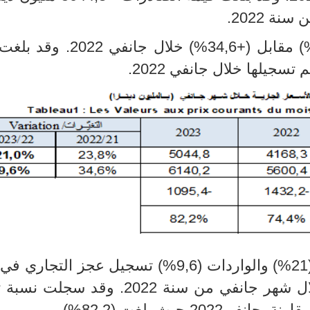
(
مقابل (+34,6
%
) خلال جانفي 2022. وق
%
) والواردات (9,6
%
) تسجيل عجز التجاري في
د) مقابل (1432,2م د -) خلال شهر جانفي من سنة 2022. وقد
.
(%
82,2
)