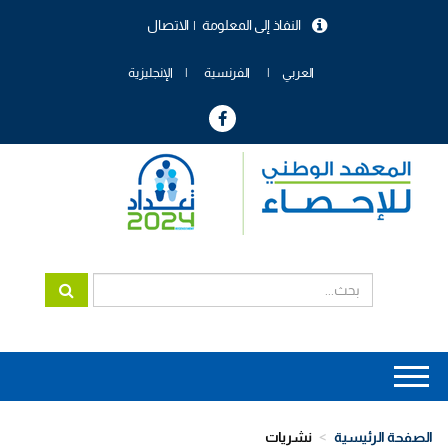
تجاوز
النفاذ إلى المعلومة
الاتصال
إلى
menu
المحتوى
header
الرئيسي
العربي
الفرنسية
الإنجليزية
Main
navigation
الصفحة الرئيسية
نشريات