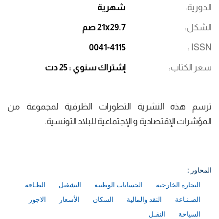
الدورية
شهرية
الشكل
21x29.7 صم
0041-4115
ISSN
سعر الكتاب
إشتراك سنوي : 25 دت
ترسم هذه النشرية التطورات الظرفية لمجموعة من
المؤشرات الإقتصادية و الإجتماعية للبلاد التونسية.
المحاور :
التجارة الخارجية
الحسابات الوطنية
التشغيل
الطـاقة
الصـنـاعة
النقد والمالية
السكان
الأسعار
الاجور
السياحة
النقـل