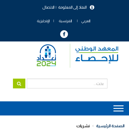
تجاوز
النفاذ إلى المعلومة
الاتصال
إلى
menu
المحتوى
header
الرئيسي
العربي
الفرنسية
الإنجليزية
Main
navigation
الصفحة الرئيسية
نشريات