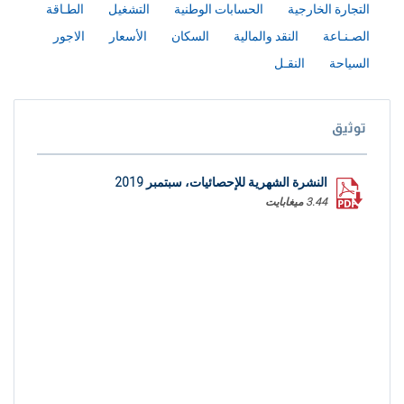
التجارة الخارجية
الحسابات الوطنية
التشغيل
الطـاقة
الصـنـاعة
النقد والمالية
السكان
الأسعار
الاجور
السياحة
النقـل
توثيق
النشرة الشهرية للإحصائيات، سبتمبر 2019
3.44 ميغابايت