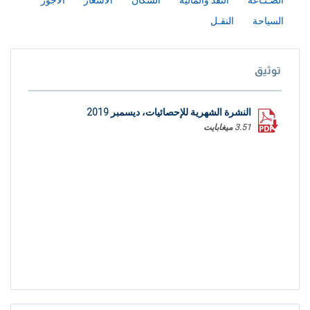
الصـنـاعة
النقد والمالية
السكان
الأسعار
الاجور
السياحة
النقـل
توثيق
النشرة الشهرية للإحصائيات، ديسمبر 2019
3.51 ميغابايت