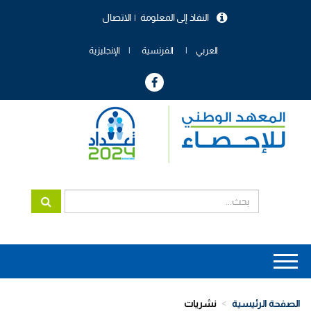
تجاوز
النفاذ إلى المعلومة
الاتصال
إلى
menu
المحتوى
header
الرئيسي
العربي
الفرنسية
الإنجليزية
Main
navigation
الصفحة الرئيسية
نشريات