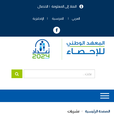
تجاوز
النفاذ إلى المعلومة
الاتصال
إلى
menu
المحتوى
header
الرئيسي
العربي
الفرنسية
الإنجليزية
Main
navigation
الصفحة الرئيسية
نشريات