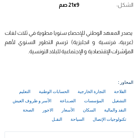
الشكل
21x9 صم
يصدر المعهد الوطني للإحصاء سنويا مطوية في ثلاث لغات
(عربية، فرنسية و انجليزية) ترسم التطور السنوي لأهم
المؤشرات الإقتصادية و الإجتماعية للبلاد التونسية.
المحاور :
الفلاحة
التجارة الخارجية
الحسابات الوطنية
التعليم
التشغيل
المؤسسات
الصـنـاعة
الأسر و ظروف العيش
النقد والمالية
السكان
الأسعار
الاجور
الصحة
تكنولوجيات الإتصال
السياحة
النقـل