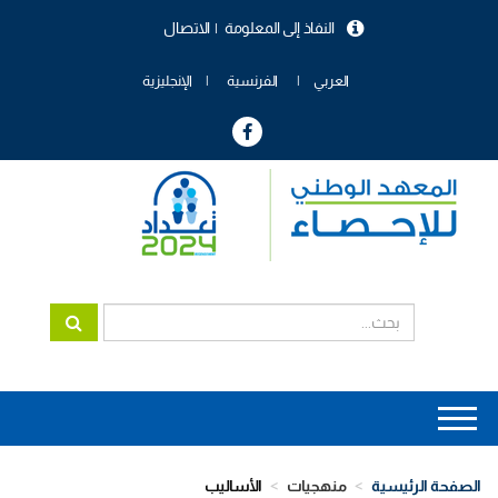
تجاوز
النفاذ إلى المعلومة
الاتصال
إلى
menu
المحتوى
header
الرئيسي
العربي
الفرنسية
الإنجليزية
Main
navigation
الصفحة الرئيسية
منهجيات
الأساليب