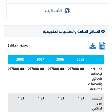
الأساليب
الحدائق العامة والمحميات الطبيعية
وحدة : (هكتار)
010
2008
2007
2006
2005
المساحة
217888.00
217888.00
217888.00
217888.00
.00
الإجمالية
للحدائق
والمحميات
الطبيعية
النصيب
1.33
1.33
1.33
1.33
.55
من
الأراضي