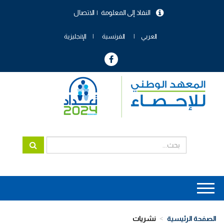
تجاوز
النفاذ إلى المعلومة
الاتصال
إلى
menu
المحتوى
header
الرئيسي
العربي
الفرنسية
الإنجليزية
Main
navigation
الصفحة الرئيسية
نشريات