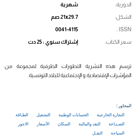
الدورية
شهرية
الشكل
21x29.7 صم
0041-4115
ISSN
سعر الكتاب
إشتراك سنوي : 25 دت
ترسم هذه النشرية التطورات الظرفية لمجموعة من
المؤشرات الإقتصادية و الإجتماعية للبلاد التونسية.
المحاور :
التجارة الخارجية
الحسابات الوطنية
التشغيل
الطـاقة
الصـنـاعة
النقد والمالية
السكان
الأسعار
الاجور
السياحة
النقـل