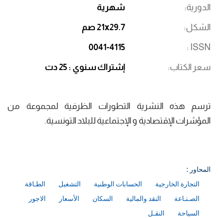
الدورية
شهرية
الشكل
21x29.7 صم
0041-4115
ISSN
سعر الكتاب
إشتراك سنوي : 25 دت
ترسم هذه النشرية التطورات الظرفية لمجموعة من
المؤشرات الإقتصادية و الإجتماعية للبلاد التونسية.
المحاور :
التجارة الخارجية
الحسابات الوطنية
التشغيل
الطـاقة
الصـنـاعة
النقد والمالية
السكان
الأسعار
الاجور
السياحة
النقـل