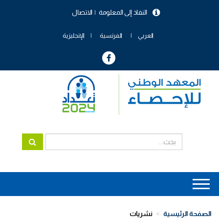
تجاوز
النفاذ إلى المعلومة
الاتصال
إلى
menu
المحتوى
header
الرئيسي
العربي
الفرنسية
الإنجليزية
Main
navigation
الصفحة الرئيسية
نشريات