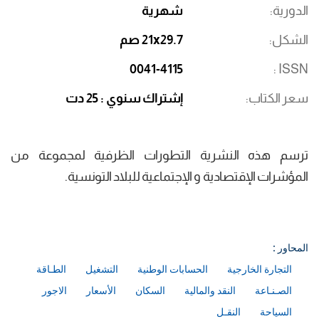
الدورية
شهرية
الشكل
21x29.7 صم
0041-4115
ISSN
سعر الكتاب
إشتراك سنوي : 25 دت
ترسم هذه النشرية التطورات الظرفية لمجموعة من
المؤشرات الإقتصادية و الإجتماعية للبلاد التونسية.
المحاور :
التجارة الخارجية
الحسابات الوطنية
التشغيل
الطـاقة
الصـنـاعة
النقد والمالية
السكان
الأسعار
الاجور
السياحة
النقـل