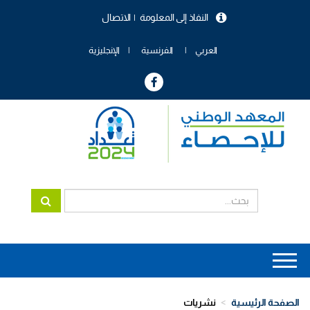
تجاوز
النفاذ إلى المعلومة
الاتصال
إلى
menu
المحتوى
header
الرئيسي
العربي
الفرنسية
الإنجليزية
Main
navigation
الصفحة الرئيسية
نشريات