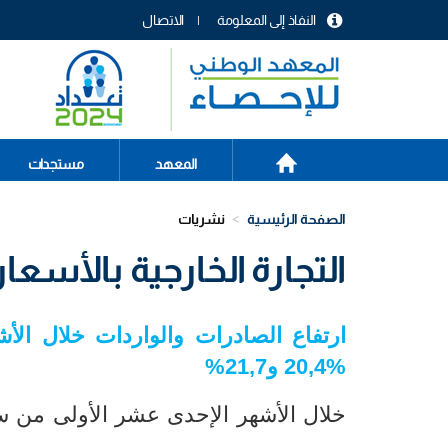
تجاوز
النفاذ إلى المعلومة
الاتصال
إلى
menu
المحتوى
header
الرئيسي
الصفحة
Main
المعهد
مستجدات
الرئيسية
navigation
الصفحة الرئيسية
نشريات
التجارة الخارجية بالأسعار ال
ارتفاع الصادرات والواردات
خلال الأشهر 
% و21,7%
20,4
خلال الأشهر الإحدى عشر الأولى