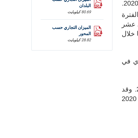
من سنة 2020.
البلدان
80.69 كيلوبايت
3 م د خلال نفس الفترة
إحدى عشر
الميزان التجاري حسب
466م د تم تسجيلها خلال
المحور
28.82 كيلوبايت
البيانات
ي في
34.79 كيلوبايت
من سنة 2020. وقد
من سنة 2020