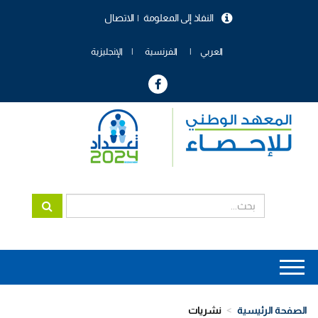
تجاوز
النفاذ إلى المعلومة
الاتصال
إلى
menu
المحتوى
header
الرئيسي
العربي
الفرنسية
الإنجليزية
Main
navigation
الصفحة الرئيسية
نشريات