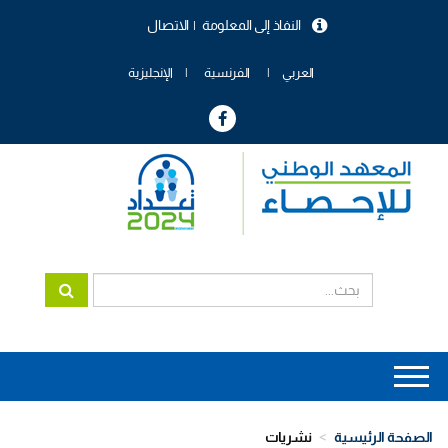
تجاوز
النفاذ إلى المعلومة
الاتصال
إلى
menu
المحتوى
header
الرئيسي
العربي
الفرنسية
الإنجليزية
Main
navigation
الصفحة الرئيسية
نشريات