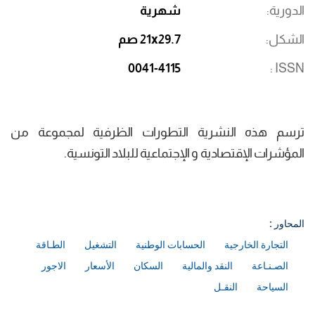
الدورية
شهرية
الشكل
21x29.7 صم
0041-4115
ISSN
ترسم هذه النشرية التطورات الظرفية لمجموعة من
المؤشرات الإقتصادية و الإجتماعية للبلاد التونسية.
المحاور :
التجارة الخارجية
الحسابات الوطنية
التشغيل
الطـاقة
الصـنـاعة
النقد والمالية
السكان
الأسعار
الاجور
السياحة
النقـل