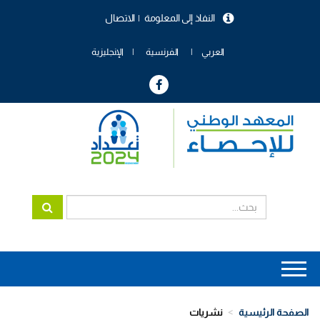
تجاوز
النفاذ إلى المعلومة
الاتصال
إلى
menu
المحتوى
header
الرئيسي
العربي
الفرنسية
الإنجليزية
Main
navigation
الصفحة الرئيسية
نشريات