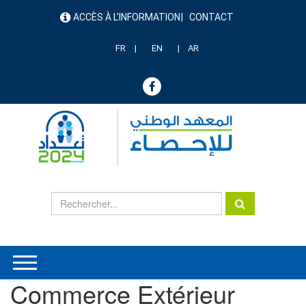
Aller
ACCÈS À L'INFORMATION
CONTACT
au
menu
contenu
header
principal
FR
EN
AR
Commerce Extérieur