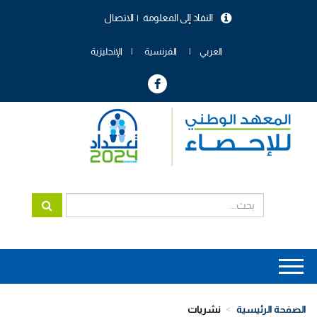
تجاوز
النفاذ إلى المعلومة
الاتصال
إلى
menu
المحتوى
header
الرئيسي
العربي
الفرنسية
الإنجليزية
Main
navigation
الصفحة الرئيسية
نشريات