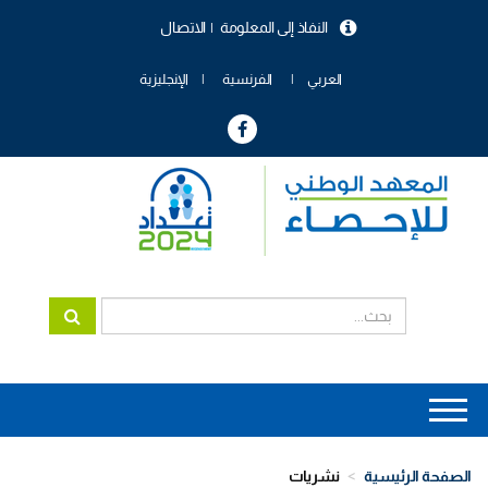
تجاوز
النفاذ إلى المعلومة
الاتصال
إلى
menu
المحتوى
header
الرئيسي
العربي
الفرنسية
الإنجليزية
Main
navigation
الصفحة الرئيسية
نشريات