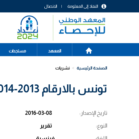
تجاوز
النفاذ إلى المعلومة
الاتصال
إلى
menu
المحتوى
header
الرئيسي
الصفحة
Main
المعهد
مستجدات
الرئيسية
navigation
الصفحة الرئيسية
نشريات
تونس بالارقام 2013-2014
تاريخ الإصدار
2016-03-08
النوع
تقرير
اللغة
فرنسية