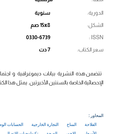
الدورية
سنوية
الشكل
15x8 صم
0330-6739
ISSN
سعر الكتاب
7 دت
تتضمن هذه النشرية بيانات ديموغرافية و اجتما
الإحصائية الخاصة بالسنتين الأخيرتين. يمثل هذا ال
المحاور :
الفلاحة
المناخ
التجارة الخارجية
الحسابات الوط
الأسعار
الاجور
الصحة
تكنولوجيات الإتصال