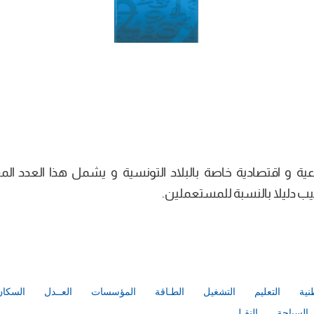
عية و اقتصادية خاصة بالبلاد التونسية و يشمل هذا العدد ال
كتيب دليلا بالنسبة للمستعملين.
نية
التعليم
التشغيل
الطـاقة
المؤسسات
العــدل
السكان
السياحة
النقـل