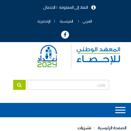
تجاوز
النفاذ إلى المعلومة
الاتصال
إلى
menu
المحتوى
header
الرئيسي
العربي
الفرنسية
الإنجليزية
Main
navigation
الصفحة الرئيسية
نشريات