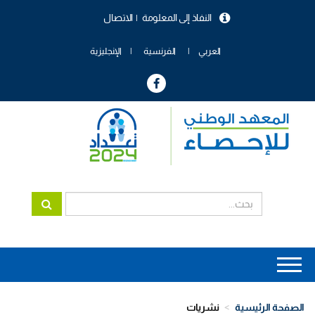
تجاوز
النفاذ إلى المعلومة
الاتصال
إلى
menu
المحتوى
header
الرئيسي
العربي
الفرنسية
الإنجليزية
Main
navigation
الصفحة الرئيسية
نشريات