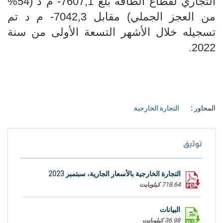
التجاري لقطاع الطاقة بلغ 7607,1- م د (54
%
من العجز الجملي) مقابل 7042,3- م د تم
تسجيله خلال الأشهر التسعة الأولى من سنة
2022.
المحاور :
التجارة الخارجية
توثيق
التجارة الخارجية بالأسعار الجارية، سبتمبر 2023
718.64 كيلوبايت
البيانات
36.98 كيلوبايت