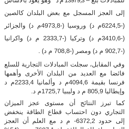
للمبادلات بلغ –
13979,3 م د
وهو يعود بالأساس
إلى العجز المسجل مع بعض البلدان كالصين
(-6224,5م د) وروسيا (-4973,8م د) والجزائر
(-3410,6م د) وتركيا (-2333,7 م د) واكرانيا
(-902,7 م د) ومصر (-708,8 م د) .
وفي المقابل، سجلت المبادلات التجارية للسلع
فائضا مع العديد من البلدان الأخرى وأهمها
فرنسا بقيمة 4094,6م د وألمانيا 2233,4م
د
وإيطاليا 805,9 م د وليبيا 1725,7م د.
كما تبرز النتائج أن مستوى عجز الميزان
التجاري دون احتساب قطاع الطاقة ينخفض
إلى حدود 6372,2- م د مع العلم أن العجز