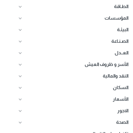
الطـاقة
المؤسسات
البيئـة
الصـنـاعة
العــدل
الأسر و ظروف العيش
النقد والمالية
السكان
الأسعار
الاجور
الصحة