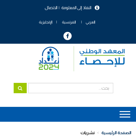
تجاوز
النفاذ إلى المعلومة
الاتصال
إلى
menu
المحتوى
header
الرئيسي
العربي
الفرنسية
الإنجليزية
Main
navigation
الصفحة الرئيسية
نشريات