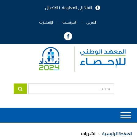
تجاوز
النفاذ إلى المعلومة
الاتصال
إلى
menu
المحتوى
header
الرئيسي
العربي
الفرنسية
الإنجليزية
Main
navigation
الصفحة الرئيسية
نشريات