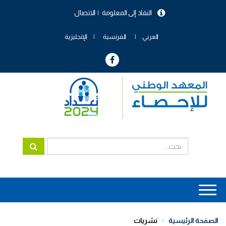
تجاوز
النفاذ إلى المعلومة
الاتصال
إلى
menu
المحتوى
header
الرئيسي
العربي
الفرنسية
الإنجليزية
Main
navigation
الصفحة الرئيسية
نشريات