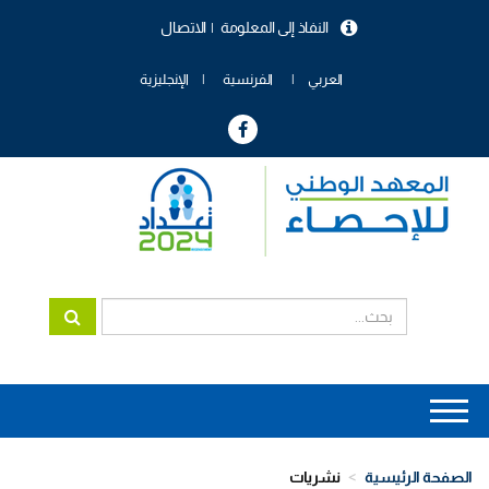
تجاوز
النفاذ إلى المعلومة
الاتصال
إلى
menu
المحتوى
header
الرئيسي
العربي
الفرنسية
الإنجليزية
Main
navigation
الصفحة الرئيسية
نشريات