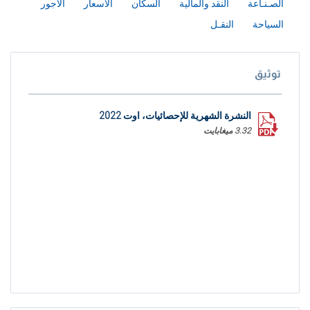
الصـنـاعة
النقد والمالية
السكان
الأسعار
الاجور
السياحة
النقـل
توثيق
النشرة الشهرية للإحصائيات، اوت 2022
3.32 ميغابايت