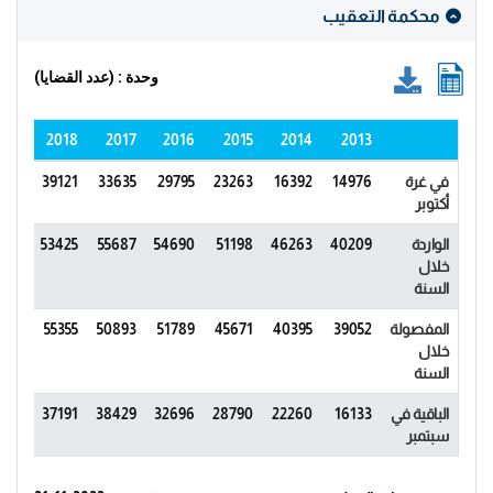
محكمة التعقيب
وحدة : (عدد القضايا)
2019
2018
2017
2016
2015
2014
2013
في غرة
14976
16392
23263
29795
33635
39121
5399
أكتوبر
الواردة
40209
46263
51198
54690
55687
53425
1562
خلال
السنة
المفصولة
39052
40395
45671
51789
50893
55355
521
خلال
السنة
الباقية في
16133
22260
28790
32696
38429
37191
440
سبتمبر