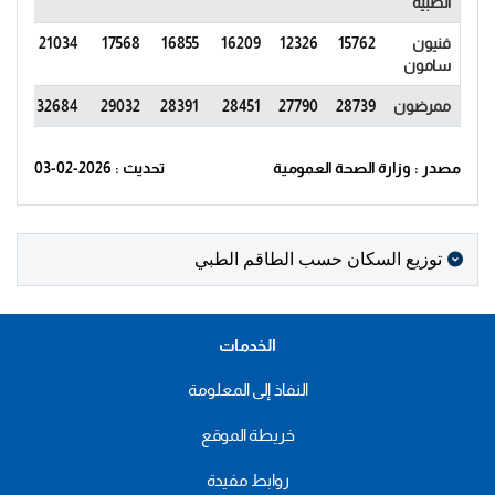
الطبية
فنيون
15762
12326
16209
16855
17568
21034
772
سامون
ممرضون
28739
27790
28451
28391
29032
32684
682
مصدر : وزارة الصحة العمومية
تحديث : 2026-02-03
توزيع السكان حسب الطاقم الطبي
الخدمات
النفاذ إلى المعلومة
خريطة الموقع
روابط مفيدة