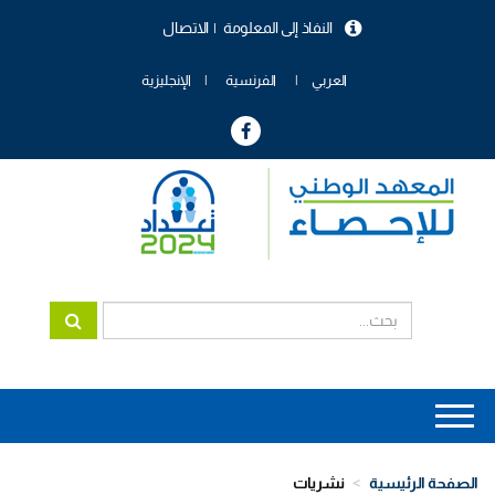
تجاوز
النفاذ إلى المعلومة
الاتصال
إلى
menu
المحتوى
header
الرئيسي
العربي
الفرنسية
الإنجليزية
Main
navigation
الصفحة الرئيسية
نشريات