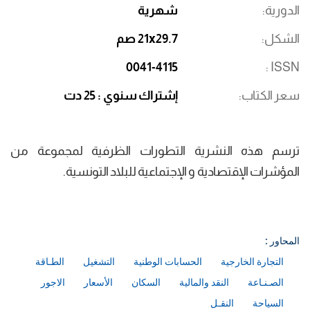
الدورية
شهرية
الشكل
21x29.7 صم
0041-4115
ISSN
سعر الكتاب
إشتراك سنوي : 25 دت
ترسم هذه النشرية التطورات الظرفية لمجموعة من
المؤشرات الإقتصادية و الإجتماعية للبلاد التونسية.
المحاور :
التجارة الخارجية
الحسابات الوطنية
التشغيل
الطـاقة
الصـنـاعة
النقد والمالية
السكان
الأسعار
الاجور
السياحة
النقـل