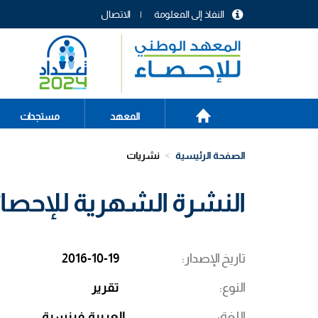
تجاوز
النفاذ إلى المعلومة
الاتصال
إلى
menu
المحتوى
header
الرئيسي
الصفحة
Main
المعهد
مستجدات
الرئيسية
navigation
الصفحة الرئيسية
نشريات
النشرة الشهرية للإحصائيات
تاريخ الإصدار
2016-10-19
النوع
تقرير
اللغة
العربية
فرنسية