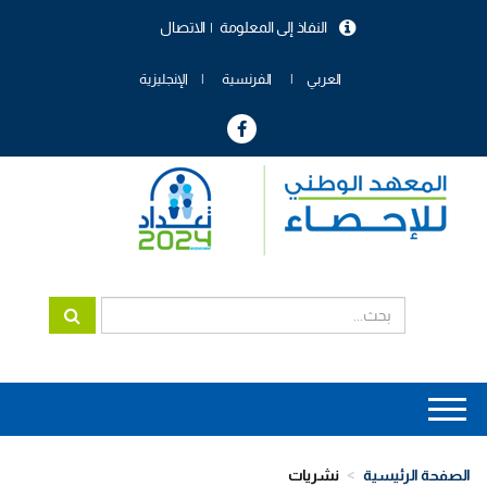
تجاوز
النفاذ إلى المعلومة
الاتصال
إلى
menu
المحتوى
header
الرئيسي
العربي
الفرنسية
الإنجليزية
Main
navigation
الصفحة الرئيسية
نشريات