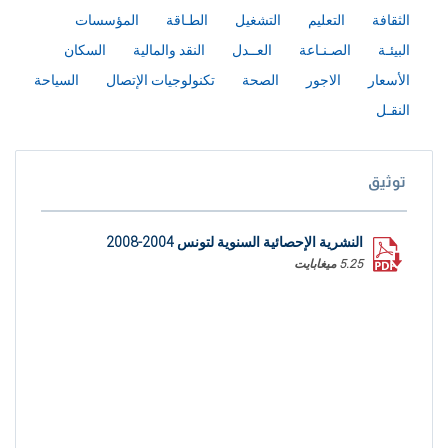
الثقافة
التعليم
التشغيل
الطـاقة
المؤسسات
البيئـة
الصـنـاعة
العــدل
النقد والمالية
السكان
الأسعار
الاجور
الصحة
تكنولوجيات الإتصال
السياحة
النقـل
توثيق
النشرية الإحصائية السنوية لتونس 2004-2008
5.25 ميغابايت