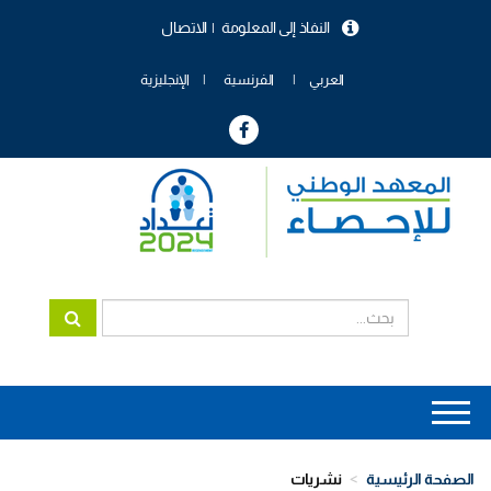
تجاوز
النفاذ إلى المعلومة
الاتصال
إلى
menu
المحتوى
header
الرئيسي
العربي
الفرنسية
الإنجليزية
Main
navigation
الصفحة الرئيسية
نشريات