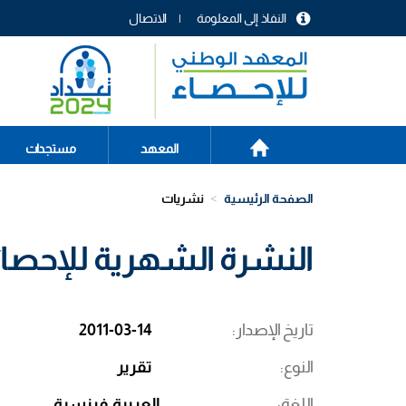
تجاوز
النفاذ إلى المعلومة
الاتصال
إلى
menu
المحتوى
header
الرئيسي
الصفحة
Main
المعهد
مستجدات
الرئيسية
navigation
الصفحة الرئيسية
نشريات
النشرة الشهرية للإحصائيات
تاريخ الإصدار
2011-03-14
النوع
تقرير
اللغة
العربية
فرنسية