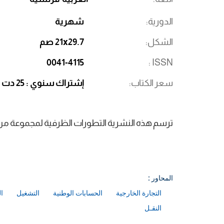
الدورية
شهرية
الشكل
21x29.7 صم
0041-4115
ISSN
سعر الكتاب
إشتراك سنوي : 25 دت
ترسم هذه النشرية التطورات الظرفية لمجموعة من ال
المحاور :
التجارة الخارجية
الحسابات الوطنية
التشغيل
ا
النقـل