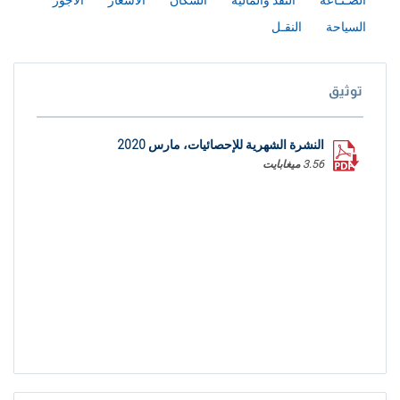
الصـنـاعة
النقد والمالية
السكان
الأسعار
الاجور
السياحة
النقـل
توثيق
النشرة الشهرية للإحصائيات، مارس 2020
3.56 ميغابايت