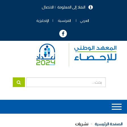
تجاوز
النفاذ إلى المعلومة
الاتصال
إلى
menu
المحتوى
header
الرئيسي
العربي
الفرنسية
الإنجليزية
Main
navigation
الصفحة الرئيسية
نشريات