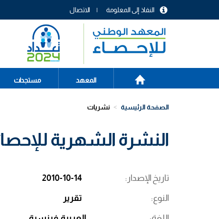
تجاوز
النفاذ إلى المعلومة
الاتصال
إلى
menu
المحتوى
header
الرئيسي
الصفحة
Main
المعهد
مستجدات
الرئيسية
navigation
الصفحة الرئيسية
نشريات
النشرة الشهرية للإحصائيات
تاريخ الإصدار
2010-10-14
النوع
تقرير
اللغة
العربية
فرنسية