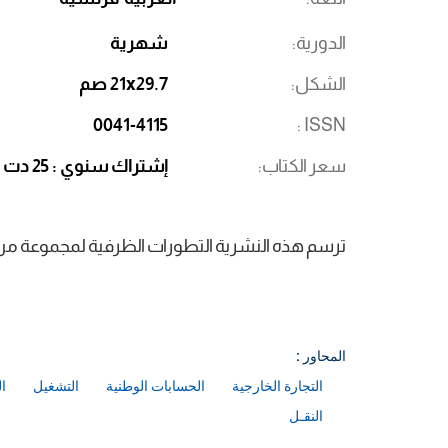
الدورية
شهرية
الشكل
21x29.7 صم
0041-4115
ISSN
سعر الكتاب
إشتراك سنوي : 25 دت
ترسم هذه النشرية التطورات الظرفية لمجموعة من ال
المحاور :
التجارة الخارجية
الحسابات الوطنية
التشغيل
ا
النقـل