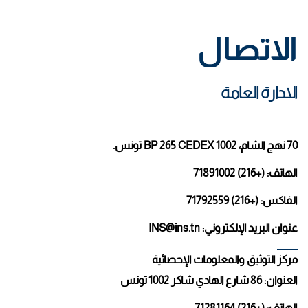
الاتصال
الادارة العامة
70 نهج الشام، BP 265 CEDEX 1002 تونس.
الهاتف: (+216) 71891002
الفاكس: (+216) 71792559
عنوان البريد الإلكتروني: INS@ins.tn
مركز التوثيق والمعلومات الإحصائية
العنوان: 86 شارع الهادي شاكر 1002 تونس
الهاتف: (+216) 71281164