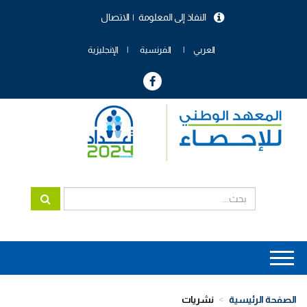
تجاوز
النفاذ إلى المعلومة
الاتصال
إلى
menu
المحتوى
header
الرئيسي
العربي
الفرنسية
الإنجليزية
Main
navigation
الصفحة الرئيسية
نشريات