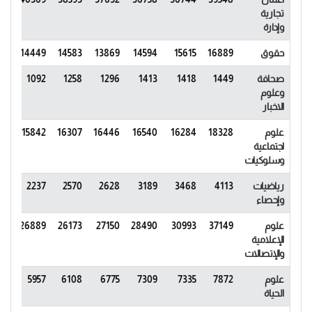
تجارية
وإدارة
حقوق
16889
15615
14594
13869
14583
14449
36
صحافة
1449
1418
1413
1296
1258
1092
66
وعلوم
الاخبار
علوم
18328
16284
16540
16446
16307
15842
25
اجتماعية
وسلوكيات
رياضيات
4113
3468
3189
2628
2570
2237
93
وإحصاء
علوم
37149
30993
28490
27150
26173
26889
82
الإعلامية
والإتصالات
علوم
7872
7335
7309
6775
6108
5957
84
الحياة