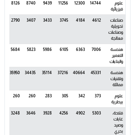
علوم
14744
12300
11256
9439
8740
8126
67
فيزيائية
صناعات
4612
4184
3745
3433
3407
2790
60
تحويلية
وصناعات
معالجة
هندسة
7006
6363
6105
5986
5823
5684
29
التعمير
والبناءات
هندسة
45331
40664
37216
35114
34435
35950
85
وتقنيات
مماثلة
علوم
373
342
305
283
260
260
69
بيطرية
فلاحة،
5303
4902
4256
3928
3646
3248
05
غابات
وصيد
بحري