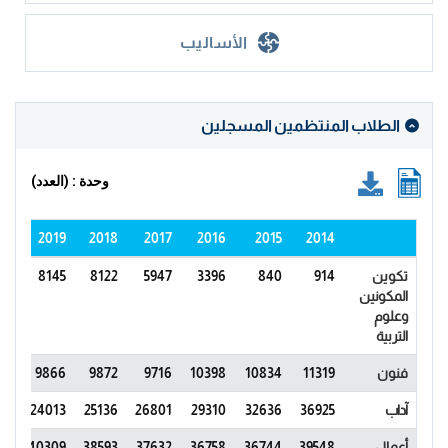
الأساليب
الطلاب المنتظمين المسجلين
وحدة : (العدد)
020
2019
2018
2017
2016
2015
2014
تكوين
914
840
3396
5947
8122
8145
36
المكونين
وعلوم
التربية
فنون
11319
10834
10398
9716
9872
9866
89
آداب
36925
32636
29310
26801
25136
24013
99
أعمال
39548
36744
36758
37632
38593
40309
15