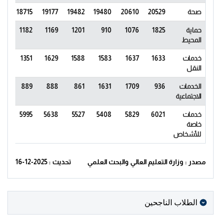
صحة
20529
20610
19480
19482
19177
18715
83
حماية
1825
1076
910
1201
1169
1182
06
المحيط
خدمات
1633
1637
1583
1588
1629
1351
47
النقل
الخدمات
936
1709
1631
861
888
889
29
الاجتماعية
خدمات
6021
5829
5408
5527
5638
5995
09
خاصة
للأشخاص
مصدر : وزارة التعليم العالي والبحث العلمي
تحديث : 2025-12-16
الطلاب الناجحين