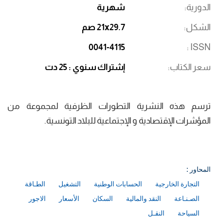
الدورية
شهرية
الشكل
21x29.7 صم
0041-4115
ISSN
سعر الكتاب
إشتراك سنوي : 25 دت
ترسم هذه النشرية التطورات الظرفية لمجموعة من
المؤشرات الإقتصادية و الإجتماعية للبلاد التونسية.
المحاور :
التجارة الخارجية
الحسابات الوطنية
التشغيل
الطـاقة
الصـنـاعة
النقد والمالية
السكان
الأسعار
الاجور
السياحة
النقـل