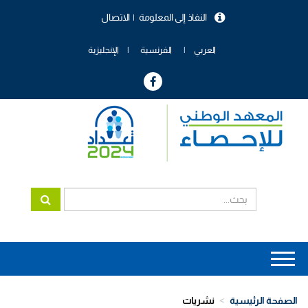
تجاوز
النفاذ إلى المعلومة
الاتصال
إلى
menu
المحتوى
header
الرئيسي
العربي
الفرنسية
الإنجليزية
Main
navigation
الصفحة الرئيسية
نشريات