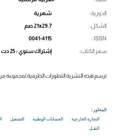
الدورية
شهرية
الشكل
21x29.7 صم
0041-4115
ISSN
سعر الكتاب
إشتراك سنوي : 25 دت
ترسم هذه النشرية التطورات الظرفية لمجموعة من ال
المحاور :
التجارة الخارجية
الحسابات الوطنية
التشغيل
ا
النقـل