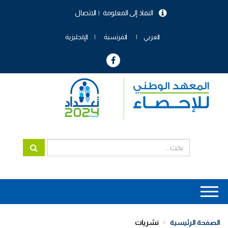
تجاوز
النفاذ إلى المعلومة
الاتصال
إلى
menu
المحتوى
header
الرئيسي
العربي
الفرنسية
الإنجليزية
Main
navigation
الصفحة الرئيسية
نشريات